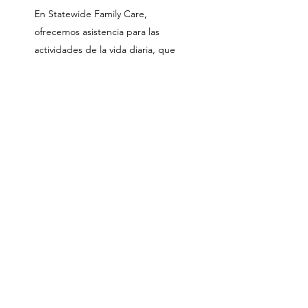
En Statewide Family Care,
ofrecemos asistencia para las
actividades de la vida diaria, que
incluyen:
- Bañarse
- Asistencia con la alimentación
- Recordatorios de medicamentos
- Tareas domésticas ligeras
- Asistencia para la deambulación
Tomamos en cuenta todas sus
solicitudes y demandas
específicas, garantizándole
atención personalizada. Sin
importar la hora, nuestros
cuidadores capacitados están
disponibles para atender sus
necesidades.