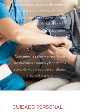
Con nuestros servicios de atención
las 24 horas, nuestros clientes
pueden sentirse seguros de que
sus problemas de salud serán
abordados de manera oportuna,
sin sacrificar sus rutinas diarias
normales.
Cuidamos la salud y el bienestar
de nuestros clientes y brindamos
atención y cuidado personalizado
e individualizado.
CUIDADO PERSONAL