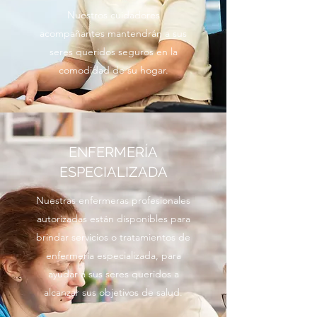
Nuestros cuidadores
acompañantes mantendrán a sus
seres queridos seguros en la
comodidad de su hogar.
ENFERMERÍA
ESPECIALIZADA
Nuestras enfermeras profesionales
autorizadas están disponibles para
brindar servicios o tratamientos de
enfermería especializada, para
ayudar a sus seres queridos a
alcanzar sus objetivos de salud.