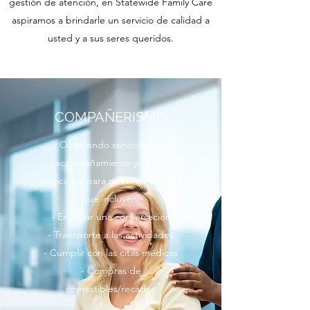
gestión de atención, en Statewide Family Care
aspiramos a brindarle un servicio de calidad a
usted y a sus seres queridos.
COMPAÑERISMO
Ofreciendo servicios de
acompañamiento y apoyo
emocional para nuestros clientes
que incluyen:
- Entablar una conversación
- Transporte a las actividades
- Cumplir con las citas médicas
- Compras de
comestibles/recados